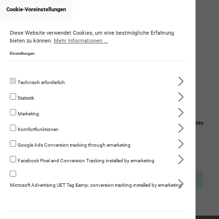
Cookie-Voreinstellungen
Onlineshop von OliviaGraf
Diese Website verwendet Cookies, um eine bestmögliche Erfahrung
bieten zu können.
Mehr Informationen ...
Einstellungen
Technisch erforderlich
Statistik
Marketing
Navigation
Suche
Mein Konto
Komfortfunktionen
Warenkorb
Google Ads Conversion tracking through emarketing
Facebook Pixel and Conversion Tracking installed by emarketing
Ihr Warenkorb ist leer.
Microsoft Advertising UET Tag &amp; conversion tracking installed by emarketing