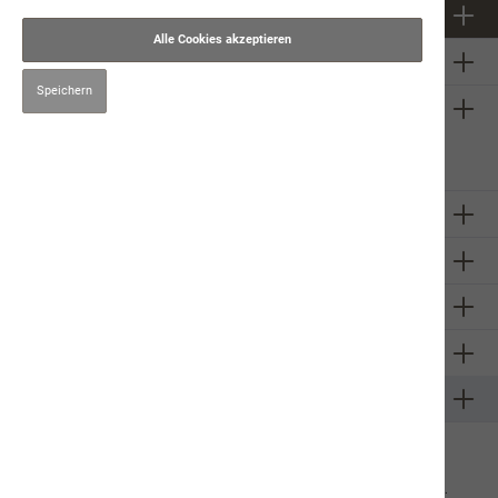
Newsletter
Alle Cookies akzeptieren
Über uns
Speichern
Firmeninformation
Sie haben ein
technisches
Problem mit unserem Onlineshop?
Schreiben Sie uns eine E-Mail
Olivia Graf
Unsere Communities
Zahlungsarten
Versandarten
Sponsoring
* Alle Preise inkl. gesetzl. Mehrwertsteuer zzgl.
Versandkosten
und ggf.