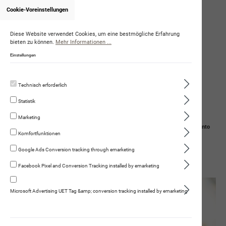
Cookie-Voreinstellungen
Onlineshop von OliviaGraf
Diese Website verwendet Cookies, um eine bestmögliche Erfahrung
bieten zu können.
Mehr Informationen ...
Einstellungen
Technisch erforderlich
Statistik
Marketing
Navigation
Suche
Mein Konto
Komfortfunktionen
Warenkorb
Google Ads Conversion tracking through emarketing
Facebook Pixel and Conversion Tracking installed by emarketing
Gut zu Wissen
Häufige Fragen (FAQ)
Microsoft Advertising UET Tag &amp; conversion tracking installed by emarketing