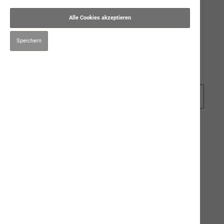
Gut zu Wissen
Alle Cookies akzeptieren
Events
Speichern
Karriere
Zubehör
Filter