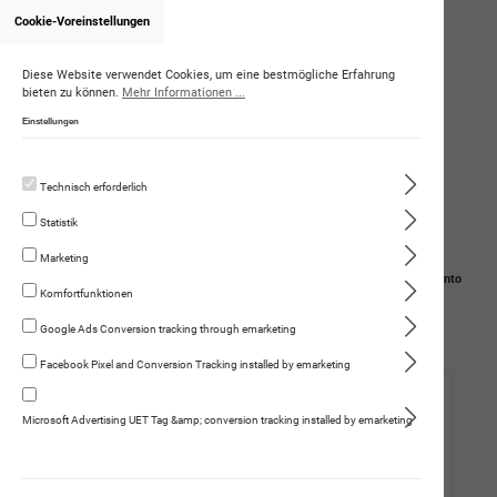
Cookie-Voreinstellungen
Onlineshop von OliviaGraf
Diese Website verwendet Cookies, um eine bestmögliche Erfahrung
bieten zu können.
Mehr Informationen ...
Einstellungen
Technisch erforderlich
Statistik
Marketing
Navigation
Suche
Mein Konto
Komfortfunktionen
Warenkorb
Google Ads Conversion tracking through emarketing
Facebook Pixel and Conversion Tracking installed by emarketing
Hund
Microsoft Advertising UET Tag &amp; conversion tracking installed by emarketing
Katze
Mensch